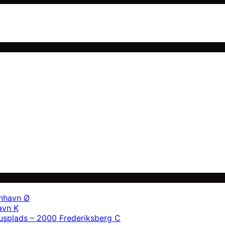
enhavn Ø
avn K
usplads – 2000 Frederiksberg C