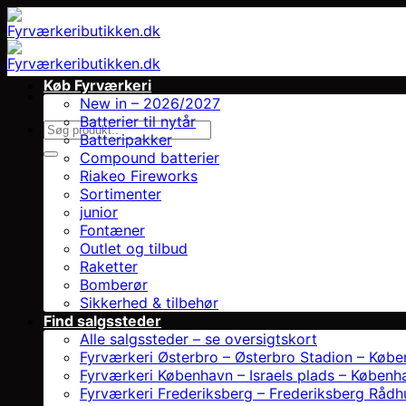
Fortsæt
til
indhold
Køb Fyrværkeri
New in – 2026/2027
Batterier til nytår
Søg
Batteripakker
efter:
Compound batterier
Riakeo Fireworks
Sortimenter
junior
Fontæner
Outlet og tilbud
Raketter
Bomberør
Sikkerhed & tilbehør
Find salgssteder
Alle salgssteder – se oversigtskort
Fyrværkeri Østerbro – Østerbro Stadion – Køb
Fyrværkeri København – Israels plads – Københ
Fyrværkeri Frederiksberg – Frederiksberg Rådh