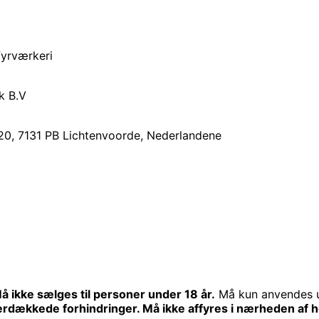
fyrværkeri
k B.V
20, 7131 PB Lichtenvoorde, Nederlandene
RI
å ikke sælges til personer under 18 år.
Må kun anvendes 
rdækkede forhindringer. Må ikke affyres i nærheden af hø