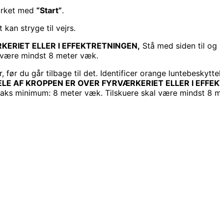
mærket med
“Start”
.
 kan stryge til vejrs.
KERIET ELLER I EFFEKTRETNINGEN,
Stå med siden til og
l være mindst 8 meter væk.
er, før du går tilbage til det. Identificer orange luntebesk
DELE AF KROPPEN ER OVER FYRVÆRKERIET ELLER I EFFE
traks minimum: 8 meter væk. Tilskuere skal være mindst 8