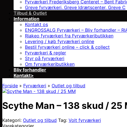
Fyrværkeri Frederiksberg Centeret – Bent Fabri
Greve fyrværkeri, Greve Idrætscenter, Greve C
Tilbud & Outlet
Information
Kontakt os
ENGROSSALG Fyrværkeri – Bliv forhandler – RIAK
Riakeo fyrværkeri fra Fyrværkeributikken
Levering / køb fyrværkeri online
Bestil fyrværkeri online – click & collect
Fyrværkeri & regler
Styr på fyrværkeri
Om fyrværkeributikken
Bliv forhandler
Kontakt>
Forside
»
Fyrværkeri
»
Outlet og tilbud
Scythe Man – 138 skud / 25
Kategori:
Outlet og tilbud
Tag:
Volt fyrværkeri
Varekategorier