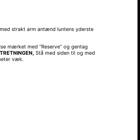
 med strakt arm antænd luntens yderste
yttelse mærket med “Reserve” og gentag
KTRETNINGEN,
Stå med siden til og med
 meter væk.