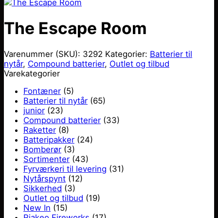
The Escape Room
Varenummer (SKU):
3292
Kategorier:
Batterier til
nytår
,
Compound batterier
,
Outlet og tilbud
Varekategorier
Fontæner
(5)
Batterier til nytår
(65)
junior
(23)
Compound batterier
(33)
Raketter
(8)
Batteripakker
(24)
Bomberør
(3)
Sortimenter
(43)
Fyrværkeri til levering
(31)
Nytårspynt
(12)
Sikkerhed
(3)
Outlet og tilbud
(19)
New In
(15)
Riakeo Fireworks
(17)