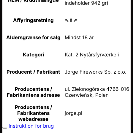
NEM / Krudtmængde
indeholder 942 gr)
⇖⇑⇗
Affyringsretning
Mindst 18 år
Aldersgrænse for salg
Kat. 2 Nytårsfyrværkeri
Kategori
Jorge Fireworks Sp. z o.o.
Producent / Fabrikant
ul. Zielonogórska 4766-016
Producentens /
Czerwieńsk, Polen
Fabrikantens adresse
Producentens /
jorge.pl
Fabrikantens
webadresse
Instruktion for brug