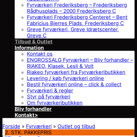
Fyrværkeri Frederiksberg – Frederiksberg
Rådhusplads – 2000 Frederiksberg C
Fyrværkeri Frederiksberg Centeret – Bent
Fabricius Bjerres Plads, Frederiksberg C
Greve fyrværkeri, Greve Idrætscenter,
Greve C
Tilbud & Outlet
Information
Kontakt os
ENGROSSALG Fyrværkeri – Bliv forhandler –
RIAKEO, Klasek, Lesli & Volt
Riakeo fyrværkeri fra Fyrværkeributikken
Levering / køb fyrværkeri online
Bestil fyrværkeri online – click & collect
Fyrværkeri & regler
Styr på fyrværkeri
Om fyrværkeributikken
Bliv forhandler
Kontakt>
Forside
»
Fyrværkeri
»
Outlet og tilbud
2. STK. PAKKEPRIS