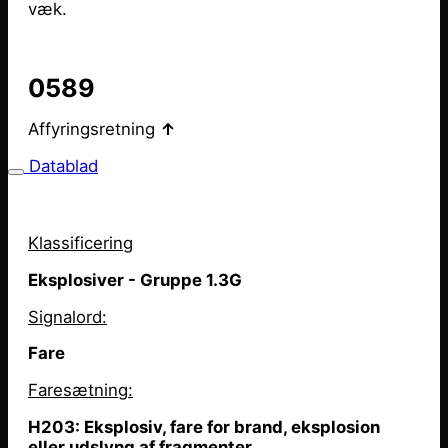
væk.
0589
Affyringsretning
↑
Datablad
Klassificering
Eksplosiver - Gruppe 1.3G
Signalord:
Fare
Faresætning
:
H203: Eksplosiv, fare for brand, eksplosion
eller udslyng af fragmenter