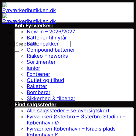
Fortsæt
til
indhold
Køb Fyrværkeri
New in – 2026/2027
Batterier til nytår
Søg
Batteripakker
efter:
Compound batterier
Riakeo Fireworks
Sortimenter
junior
Fontæner
Outlet og tilbud
Raketter
Bomberør
Sikkerhed & tilbehør
Find salgssteder
Alle salgssteder – se oversigtskort
Fyrværkeri Østerbro – Østerbro Stadion –
København Ø
Fyrværkeri København – Israels plads –
København K