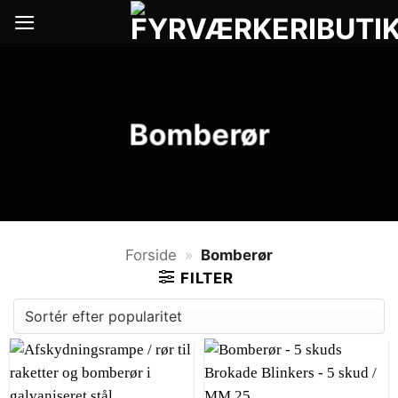
Fortsæt
til
indhold
Bomberør
Forside
»
Bomberør
FILTER