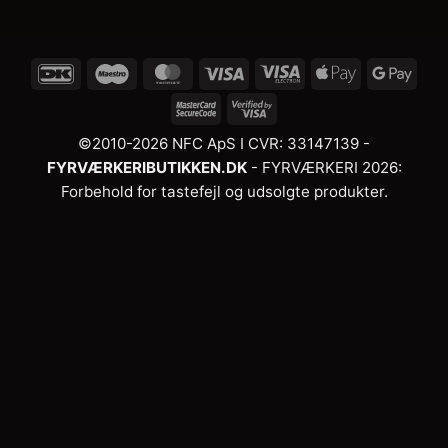
DanKort
Maestro
MasterCard
Visa
Visa
Apple
Goog
Electron
Pay
Pay
MasterCard
Visa
2
2
©2010-2026 NFC ApS I CVR: 33147139
-
FYRVÆRKERIBUTIKKEN.DK
- FYRVÆRKERI 2026:
Forbehold for tastefejl og udsolgte produkter.