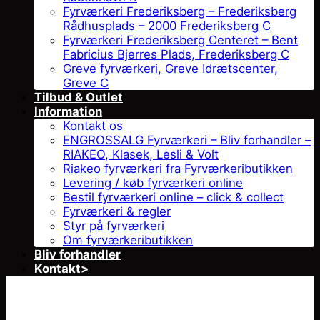
Fyrværkeri Frederiksberg – Frederiksberg
Rådhusplads – 2000 Frederiksberg C
Fyrværkeri Frederiksberg Centeret – Bent
Fabricius Bjerres Plads, Frederiksberg C
Greve fyrværkeri, Greve Idrætscenter,
Greve C
Tilbud & Outlet
Information
Kontakt os
ENGROSSALG Fyrværkeri – Bliv forhandler –
RIAKEO, Klasek, Lesli & Volt
Riakeo fyrværkeri fra Fyrværkeributikken
Levering / køb fyrværkeri online
Bestil fyrværkeri online – click & collect
Fyrværkeri & regler
Styr på fyrværkeri
Om fyrværkeributikken
Bliv forhandler
Kontakt>