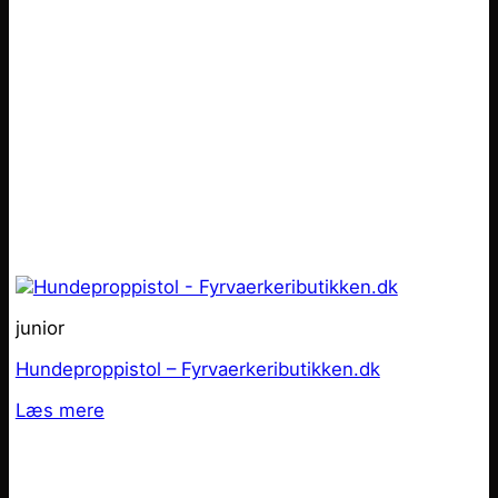
junior
Hundeproppistol – Fyrvaerkeributikken.dk
Læs mere