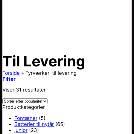
Til Levering
Forside
»
Fyrværkeri til levering
Filter
Sorteret
Viser 31 resultater
efter
pris:
Produktkategorier
lav
til
Fontæner
(5)
høj
Batterier til nytår
(65)
junior
(23)