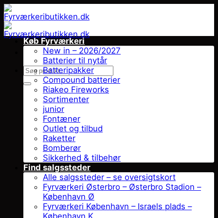
Fortsæt
til
indhold
Køb Fyrværkeri
New in – 2026/2027
Batterier til nytår
Søg
Batteripakker
efter:
Compound batterier
Riakeo Fireworks
Sortimenter
junior
Fontæner
Outlet og tilbud
Raketter
Bomberør
Sikkerhed & tilbehør
Find salgssteder
Alle salgssteder – se oversigtskort
Fyrværkeri Østerbro – Østerbro Stadion –
København Ø
Fyrværkeri København – Israels plads –
København K