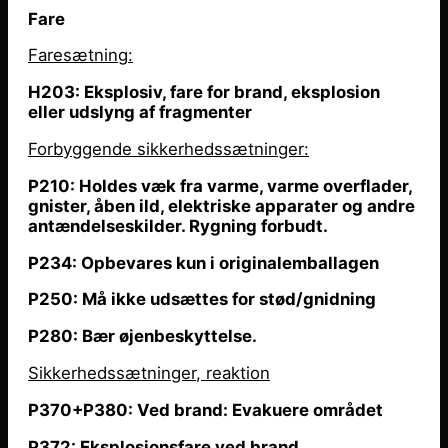
Fare
Faresætning
:
H203: Eksplosiv, fare for brand, eksplosion
eller udslyng af fragmenter
Forbyggende sikkerhedssætninger:
P210: Holdes væk fra varme, varme overflader,
gnister,
åben
ild, elektriske apparater og andre
antændelseskilder. Rygning forbudt.
P234: Opbevares kun i originalemballagen
P250: Må ikke udsættes for stød/gnidning
P280: Bær øjenbeskyttelse.
Sikkerhedssætninger, reaktion
P370+P380: Ved brand: Evakuere området
P372: Eksplosionsfare ved brand