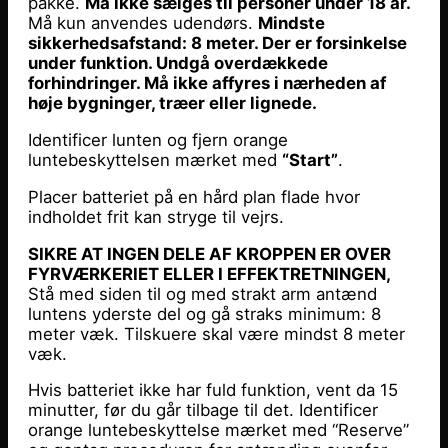
pakke.
Må ikke sælges til personer under 18 år.
Må kun anvendes udendørs.
Mindste
sikkerhedsafstand: 8 meter. Der er forsinkelse
under funktion. Undgå overdækkede
forhindringer. Må ikke affyres i nærheden af
høje bygninger, træer eller lignede.
Identificer lunten og fjern orange
luntebeskyttelsen mærket med
“Start”
.
Placer batteriet på en hård plan flade hvor
indholdet frit kan stryge til vejrs.
SIKRE AT INGEN DELE AF KROPPEN ER OVER
FYRVÆRKERIET ELLER I EFFEKTRETNINGEN,
Stå med siden til og med strakt arm antænd
luntens yderste del og gå straks minimum: 8
meter væk. Tilskuere skal være mindst 8 meter
væk.
Hvis batteriet ikke har fuld funktion, vent da 15
minutter, før du går tilbage til det. Identificer
orange luntebeskyttelse mærket med “Reserve”