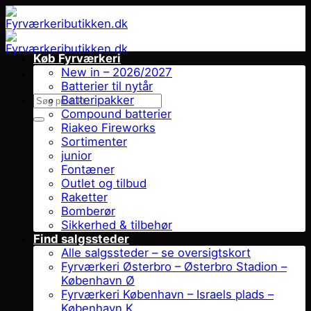
Fortsæt
til
indhold
Køb Fyrværkeri
New in – 2026/2027
Batterier til nytår
Søg
Batteripakker
efter:
Compound batterier
Riakeo Fireworks
Sortimenter
junior
Fontæner
Outlet og tilbud
Raketter
Bomberør
Sikkerhed & tilbehør
Find salgssteder
Alle salgssteder – se oversigtskort
Fyrværkeri Østerbro – Østerbro Stadion –
København Ø
Fyrværkeri København – Israels plads –
København K