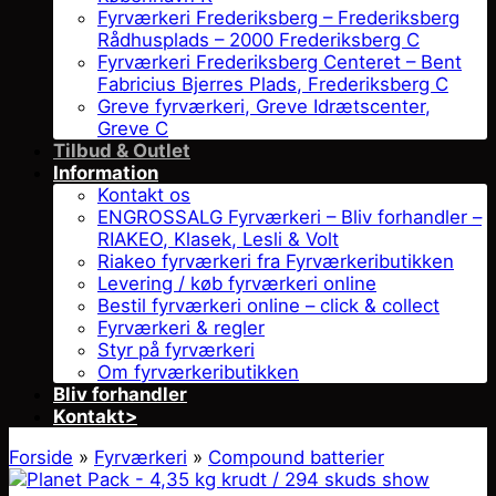
Fyrværkeri Frederiksberg – Frederiksberg
Rådhusplads – 2000 Frederiksberg C
Fyrværkeri Frederiksberg Centeret – Bent
Fabricius Bjerres Plads, Frederiksberg C
Greve fyrværkeri, Greve Idrætscenter,
Greve C
Tilbud & Outlet
Information
Kontakt os
ENGROSSALG Fyrværkeri – Bliv forhandler –
RIAKEO, Klasek, Lesli & Volt
Riakeo fyrværkeri fra Fyrværkeributikken
Levering / køb fyrværkeri online
Bestil fyrværkeri online – click & collect
Fyrværkeri & regler
Styr på fyrværkeri
Om fyrværkeributikken
Bliv forhandler
Kontakt>
Forside
»
Fyrværkeri
»
Compound batterier