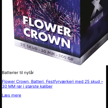
Batterier til nytår
Flower Crown, Batteri, Festfyrværkeri med 25 skud –
30 MM rør i største kaliber
Læs mere