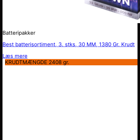
Batteripakker
Best batterisortiment, 3. stks, 30 MM, 1380 Gr. Krudt
Læs mere
KRUDTMÆNGDE 2408 gr.