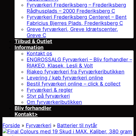
Fyrværkeri Frederiksberg – Frederiksberg
Rådhusplads – 2000 Frederiksberg C
Fyrværkeri Frederiksberg Centeret – Bent
Fabricius Bjerres Plads, Frederiksberg C
Greve fyrværkeri, Greve Idrætscenter,
Greve C
Tilbud & Outlet
Information
Kontakt os
ENGROSSALG Fyrværkeri – Bliv forhandler –
RIAKEO, Klasek, Lesli & Volt
Riakeo fyrværkeri fra Fyrværkeributikken
Levering / køb fyrværkeri online
Bestil fyrværkeri online – click & collect
Fyrværkeri & regler
Styr på fyrværkeri
Om fyrværkeributikken
Bliv forhandler
Kontakt>
Forside
»
Fyrværkeri
»
Batterier til nytår