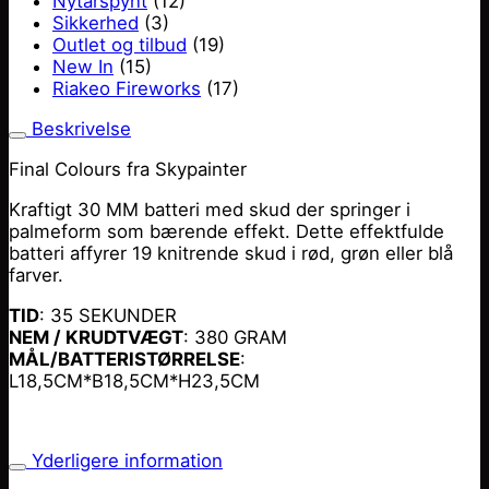
Nytårspynt
(12)
Sikkerhed
(3)
Outlet og tilbud
(19)
New In
(15)
Riakeo Fireworks
(17)
Beskrivelse
Final Colours fra Skypainter
Kraftigt 30 MM batteri med skud der springer i
palmeform som bærende effekt. Dette effektfulde
batteri affyrer 19 knitrende skud i rød, grøn eller blå
farver.
TID
: 35 SEKUNDER
NEM / KRUDTVÆGT
: 380 GRAM
MÅL/BATTERISTØRRELSE
:
L18,5CM*B18,5CM*H23,5CM
Yderligere information