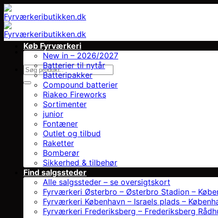
Fortsæt
til
indhold
Køb Fyrværkeri
New in – 2026/2027
Batterier til nytår
Søg
Batteripakker
efter:
Compound batterier
Riakeo Fireworks
Sortimenter
junior
Fontæner
Outlet og tilbud
Raketter
Bomberør
Sikkerhed & tilbehør
Find salgssteder
Alle salgssteder – se oversigtskort
Fyrværkeri Østerbro – Østerbro Stadion – Køb
Fyrværkeri København – Israels plads – Københ
Fyrværkeri Frederiksberg – Frederiksberg Rådh