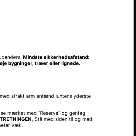
udendørs.
Mindste sikkerhedsafstand:
je bygninger, træer eller lignede.
 med strakt arm antænd luntens yderste
yttelse mærket med “Reserve” og gentag
KTRETNINGEN,
Stå med siden til og med
 meter væk.