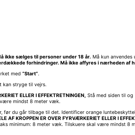
RI
å ikke sælges til personer under 18 år.
Må kun anvendes 
rdækkede forhindringer. Må ikke affyres i nærheden af hø
mærket med
“Start”
.
 kan stryge til vejrs.
KERIET ELLER I EFFEKTRETNINGEN,
Stå med siden til og
l være mindst 8 meter væk.
er, før du går tilbage til det. Identificer orange luntebesk
DELE AF KROPPEN ER OVER FYRVÆRKERIET ELLER I EFFE
traks minimum: 8 meter væk. Tilskuere skal være mindst 8