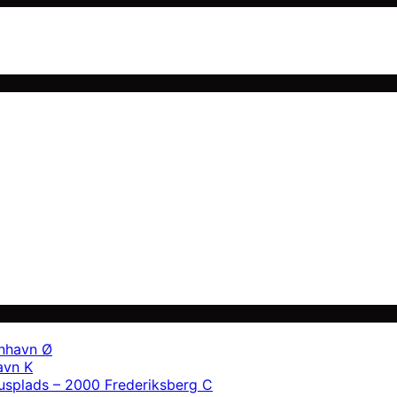
enhavn Ø
avn K
usplads – 2000 Frederiksberg C