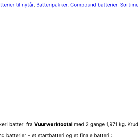
tterier til nytår
,
Batteripakker
,
Compound batterier
,
Sortime
ri batteri fra
Vuurwerktootal
med 2 gange 1,971 kg. Kru
tterier – et startbatteri og et finale batteri :