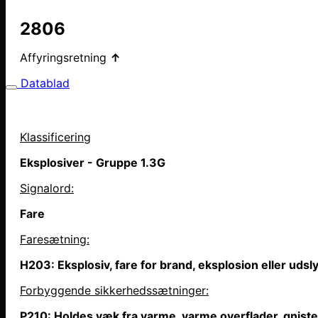
2806
Affyringsretning
↑
Datablad
Klassificering
Eksplosiver - Gruppe 1.3G
Signalord:
Fare
Faresætning
:
H203: Eksplosiv, fare for brand, eksplosion eller uds
Forbyggende sikkerhedssætninger:
P210: Holdes væk fra varme, varme overflader, gniste