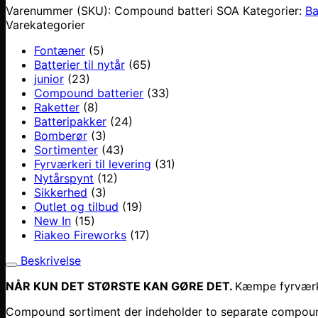
Varenummer (SKU):
Compound batteri SOA
Kategorier:
Ba
Varekategorier
Fontæner
(5)
Batterier til nytår
(65)
junior
(23)
Compound batterier
(33)
Raketter
(8)
Batteripakker
(24)
Bomberør
(3)
Sortimenter
(43)
Fyrværkeri til levering
(31)
Nytårspynt
(12)
Sikkerhed
(3)
Outlet og tilbud
(19)
New In
(15)
Riakeo Fireworks
(17)
Beskrivelse
NÅR KUN DET STØRSTE KAN GØRE DET.
Kæmpe fyrværke
Compound sortiment der indeholder to separate compound ba