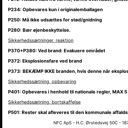
P234: Opbevares kun i originalemballagen
P250: Må ikke udsættes for stød/gnidning
P280: Bær øjenbeskyttelse.
Sikkerhedssætninger, reaktion
P370+P380: Ved brand: Evakuere området
P372: Eksplosionsfare ved brand
P373: BEKÆMP IKKE branden, hvis denne
når
eksplos
Sikkerhedssætning, opbevaring
P401: Opbevares i henhold til nationale regler, MAX 5
Sikkerhedssætning, bortskaffelse
P501: Rester skal afleveres til den kommunale affald
NFC ApS - H.C. Ørstedsvej 50C - 187