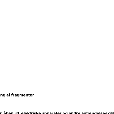
lyng af fragmenter
r,
åben
ild, elektriske apparater og andre antændelseskild