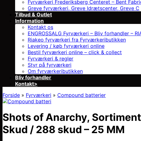
Fyrværkeri Frederiksberg Centeret – Bent Fabri
Greve fyrværkeri, Greve Idrætscenter, Greve C
Tilbud & Outlet
Information
Kontakt os
ENGROSSALG Fyrværkeri – Bliv forhandler – RIAK
Riakeo fyrværkeri fra Fyrværkeributikken
Levering / køb fyrværkeri online
Bestil fyrværkeri online – click & collect
Fyrværkeri & regler
Styr på fyrværkeri
Om fyrværkeributikken
Bliv forhandler
Kontakt>
Forside
»
Fyrværkeri
»
Compound batterier
Shots of Anarchy, Sortimen
Skud / 288 skud – 25 MM