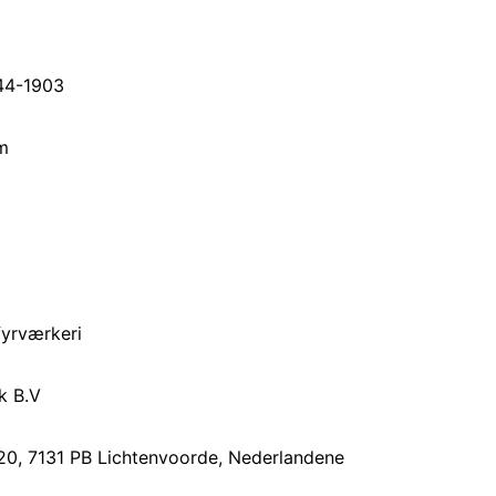
44-1903
m
fyrværkeri
k B.V
20, 7131 PB Lichtenvoorde, Nederlandene