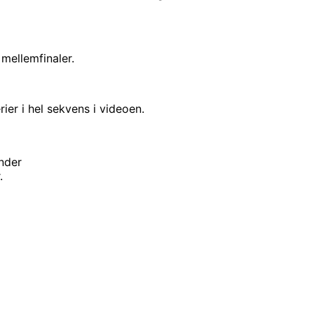
 mellemfinaler.
er i hel sekvens i videoen.
under
.