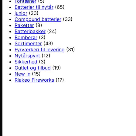
Fontæner
(5)
høj
Batterier til nytår
(65)
junior
(23)
Compound batterier
(33)
Raketter
(8)
Batteripakker
(24)
Bomberør
(3)
Sortimenter
(43)
Fyrværkeri til levering
(31)
Nytårspynt
(12)
Sikkerhed
(3)
Outlet og tilbud
(19)
New In
(15)
Riakeo Fireworks
(17)