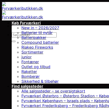
Fortsæt
til
indhold
Køb Fyrværkeri
New in – 2026/2027
Batterier til nytår
Søg
Batteripakker
efter:
Compound batterier
Riakeo Fireworks
Sortimenter
junior
Fontæner
Outlet og tilbud
Raketter
Bomberør
Sikkerhed & tilbehør
Find salgssteder
Alle salgssteder – se oversigtskort
Fyrværkeri Østerbro – Østerbro Stadion – Køb
Fyrværkeri København – Israels plads – Københ
Fyrværkeri Frederiksberg – Frederiksberg Rådh