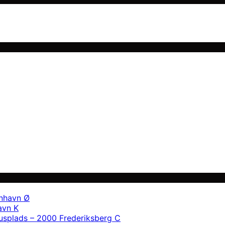
enhavn Ø
avn K
usplads – 2000 Frederiksberg C