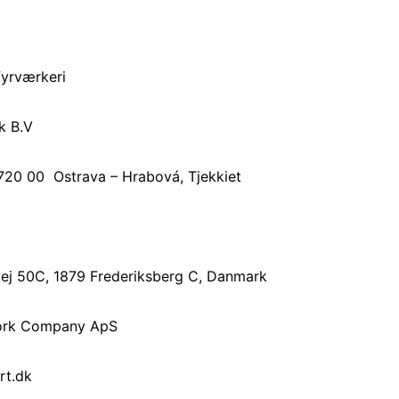
fyrværkeri
k B.V
720 00 Ostrava – Hrabová, Tjekkiet
vej 50C, 1879 Frederiksberg C, Danmark
work Company ApS
rt.dk