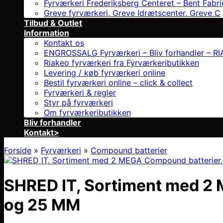
Fyrværkeri Frederiksberg Centeret – Bent Fabri
Greve fyrværkeri, Greve Idrætscenter, Greve C
Tilbud & Outlet
Information
Kontakt os
ENGROSSALG Fyrværkeri – Bliv forhandler – RIAK
Riakeo fyrværkeri fra Fyrværkeributikken
Levering / køb fyrværkeri online
Bestil fyrværkeri online – click & collect
Fyrværkeri & regler
Styr på fyrværkeri
Om fyrværkeributikken
Bliv forhandler
Kontakt>
Forside
»
Fyrværkeri
»
Compound batterier
SHRED IT, Sortiment med 2 
og 25 MM