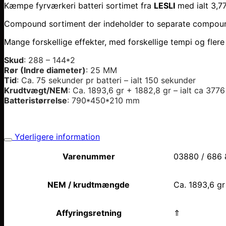
Kæmpe fyrværkeri batteri sortimet fra
LESLI
med ialt 3,7
Compound sortiment der indeholder to separate compound ba
Mange forskellige effekter, med forskellige tempi og flere
Skud
: 288 – 144*2
Rør (Indre diameter)
: 25 MM
Tid
: Ca. 75 sekunder pr batteri – ialt 150 sekunder
Krudtvægt/NEM
: Ca.
1893,6
gr +
1882,8 gr
– ialt ca 377
Batteristørrelse
: 790*450*210
mm
Yderligere information
Varenummer
03880 / 686 
NEM / krudtmængde
Ca. 1893,6 gr
Affyringsretning
⇑