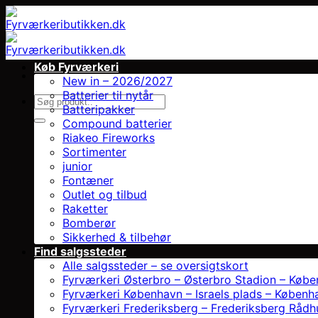
Fortsæt
til
indhold
Køb Fyrværkeri
New in – 2026/2027
Batterier til nytår
Søg
Batteripakker
efter:
Compound batterier
Riakeo Fireworks
Sortimenter
junior
Fontæner
Outlet og tilbud
Raketter
Bomberør
Sikkerhed & tilbehør
Find salgssteder
Alle salgssteder – se oversigtskort
Fyrværkeri Østerbro – Østerbro Stadion – Køb
Fyrværkeri København – Israels plads – Københ
Fyrværkeri Frederiksberg – Frederiksberg Rådh