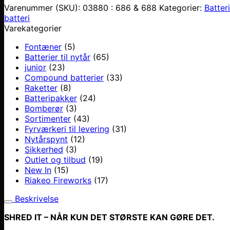
Varenummer (SKU):
03880 : 686 & 688
Kategorier:
Batteri
batteri
Varekategorier
Fontæner
(5)
Batterier til nytår
(65)
junior
(23)
Compound batterier
(33)
Raketter
(8)
Batteripakker
(24)
Bomberør
(3)
Sortimenter
(43)
Fyrværkeri til levering
(31)
Nytårspynt
(12)
Sikkerhed
(3)
Outlet og tilbud
(19)
New In
(15)
Riakeo Fireworks
(17)
Beskrivelse
SHRED IT – NÅR KUN DET STØRSTE KAN GØRE DET.