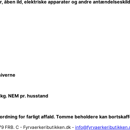
r,
åben
ild, elektriske apparater og andre antændelseskild
iverne
 kg. NEM pr. husstand
sordning for farligt affald. Tomme beholdere kan bortska
9 FRB. C - Fyrvaerkeributikken.dk -
info@fyrvaerkeributikken.