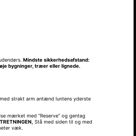
udendørs.
Mindste sikkerhedsafstand:
je bygninger, træer eller lignede.
 med strakt arm antænd luntens yderste
yttelse mærket med “Reserve” og gentag
KTRETNINGEN,
Stå med siden til og med
 meter væk.