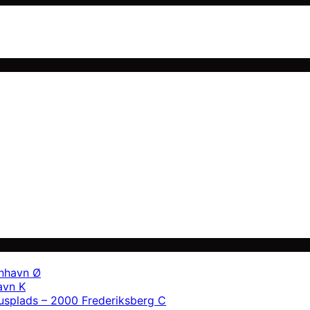
enhavn Ø
avn K
usplads – 2000 Frederiksberg C