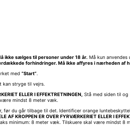
RI
å ikke sælges til personer under 18 år.
Må kun anvendes 
rdækkede forhindringer. Må ikke affyres i nærheden af hø
mærket med
“Start”
.
 kan stryge til vejrs.
KERIET ELLER I EFFEKTRETNINGEN,
Stå med siden til og
l være mindst 8 meter væk.
er, før du går tilbage til det. Identificer orange luntebesk
DELE AF KROPPEN ER OVER FYRVÆRKERIET ELLER I EFFE
traks minimum: 8 meter væk. Tilskuere skal være mindst 8