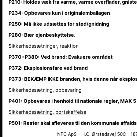
P210: Holdes væk fra varme, varme overflader, gniste
P234: Opbevares kun i originalemballagen
P250: Må ikke udsættes for stød/gnidning
P280: Bær øjenbeskyttelse.
Sikkerhedssætninger, reaktion
P370+P380: Ved brand: Evakuere området
P372: Eksplosionsfare ved brand
P373: BEKÆMP IKKE branden, hvis denne
når
eksplos
Sikkerhedssætning, opbevaring
P401: Opbevares i henhold til nationale regler, MAX 5
Sikkerhedssætning, bortskaffelse
P501: Rester skal afleveres til den kommunale affald
NFC ApS - H.C. Ørstedsvej 50C - 187