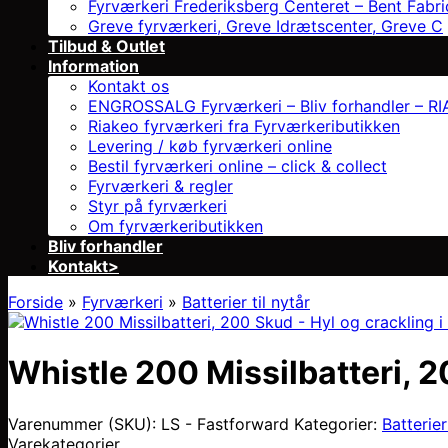
Fyrværkeri Frederiksberg Centeret – Bent Fabri
Greve fyrværkeri, Greve Idrætscenter, Greve C
Tilbud & Outlet
Information
Kontakt os
ENGROSSALG Fyrværkeri – Bliv forhandler – RIAK
Riakeo fyrværkeri fra Fyrværkeributikken
Levering / køb fyrværkeri online
Bestil fyrværkeri online – click & collect
Fyrværkeri & regler
Styr på fyrværkeri
Om fyrværkeributikken
Bliv forhandler
Kontakt>
Forside
»
Fyrværkeri
»
Batterier til nytår
Whistle 200 Missilbatteri, 2
Varenummer (SKU):
LS - Fastforward
Kategorier:
Batterier
Varekategorier