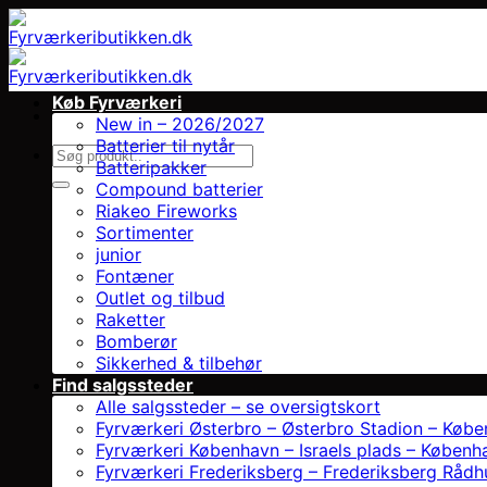
Fortsæt
til
indhold
Køb Fyrværkeri
New in – 2026/2027
Batterier til nytår
Søg
Batteripakker
efter:
Compound batterier
Riakeo Fireworks
Sortimenter
junior
Fontæner
Outlet og tilbud
Raketter
Bomberør
Sikkerhed & tilbehør
Find salgssteder
Alle salgssteder – se oversigtskort
Fyrværkeri Østerbro – Østerbro Stadion – Køb
Fyrværkeri København – Israels plads – Københ
Fyrværkeri Frederiksberg – Frederiksberg Rådh