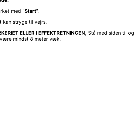
mærket med
“Start”
.
 kan stryge til vejrs.
KERIET ELLER I EFFEKTRETNINGEN,
Stå med siden til og
l være mindst 8 meter væk.