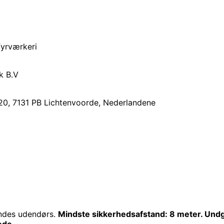
fyrværkeri
k B.V
20, 7131 PB Lichtenvoorde, Nederlandene
ndes udendørs.
Mindste sikkerhedsafstand: 8 meter. Und
ede.