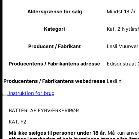
Aldersgrænse for salg
Mindst 18 år
Kategori
Kat. 2 Nytårs
Producent / Fabrikant
Lesli Vuurwer
Producentens / Fabrikantens adresse
Edisonstraat 
Producentens / Fabrikantens webadresse
Lesli.nl
Instruktion for brug
BATTERI AF FYRVÆRKERIRØR
KAT. F2
Må ikke sælges til personer under 18 år.
Må kun anve
affyres i nærheden af høje bygninger, træer eller lign