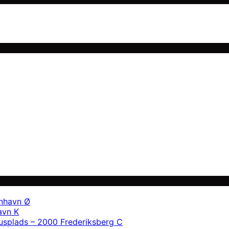
enhavn Ø
avn K
usplads – 2000 Frederiksberg C