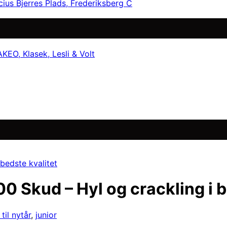
cius Bjerres Plads, Frederiksberg C
EO, Klasek, Lesli & Volt
00 Skud – Hyl og crackling i b
 til nytår
,
junior