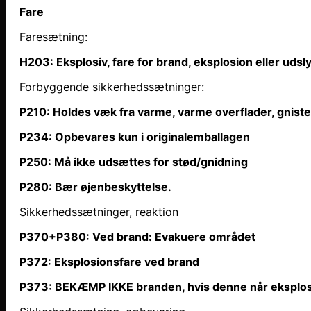
Fare
Faresætning
:
H203: Eksplosiv, fare for brand, eksplosion eller uds
Forbyggende sikkerhedssætninger:
P210: Holdes væk fra varme, varme overflader, gniste
P234: Opbevares kun i originalemballagen
P250: Må ikke udsættes for stød/gnidning
P280: Bær øjenbeskyttelse.
Sikkerhedssætninger, reaktion
P370+P380: Ved brand: Evakuere området
P372: Eksplosionsfare ved brand
P373: BEKÆMP IKKE branden, hvis denne
når
eksplos