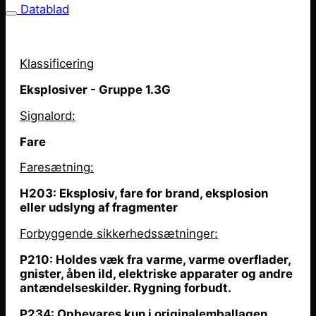
Datablad
Klassificering
Eksplosiver - Gruppe 1.3G
Signalord:
Fare
Faresætning
:
H203: Eksplosiv, fare for brand, eksplosion
eller udslyng af fragmenter
Forbyggende sikkerhedssætninger:
P210: Holdes væk fra varme, varme overflader,
gnister,
åben
ild, elektriske apparater og andre
antændelseskilder. Rygning forbudt.
P234: Opbevares kun i originalemballagen