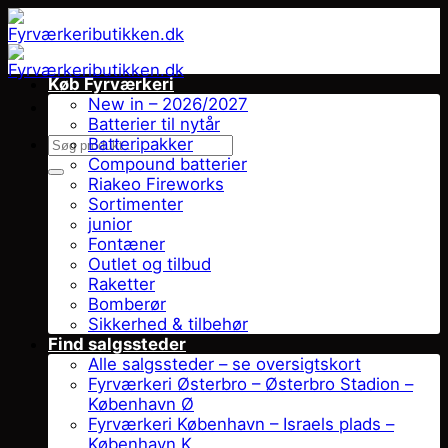
Fortsæt
til
indhold
Køb Fyrværkeri
New in – 2026/2027
Batterier til nytår
Søg
Batteripakker
efter:
Compound batterier
Riakeo Fireworks
Sortimenter
junior
Fontæner
Outlet og tilbud
Raketter
Bomberør
Sikkerhed & tilbehør
Find salgssteder
Alle salgssteder – se oversigtskort
Fyrværkeri Østerbro – Østerbro Stadion –
København Ø
Fyrværkeri København – Israels plads –
København K