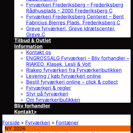
Fyrværkeri Frederiksberg – Frederiksberg
Rådhusplads – 2000 Frederiksberg C
Fyrværkeri Frederiksberg Centeret – Bent
Fabricius Bjerres Plads, Frederiksberg C
Greve fyrværkeri, Greve Idrætscenter,
Greve C
Tilbud & Outlet
Information
Kontakt os
ENGROSSALG Fyrværkeri – Bliv forhandler –
RIAKEO, Klasek, Lesli & Volt
Riakeo fyrværkeri fra Fyrværkeributikken
Levering / køb fyrværkeri online
Bestil fyrværkeri online – click & collect
Fyrværkeri & regler
Styr på fyrværkeri
Om fyrværkeributikken
Bliv forhandler
Kontakt>
Forside
»
Fyrværkeri
»
Fontæner
NY 2026