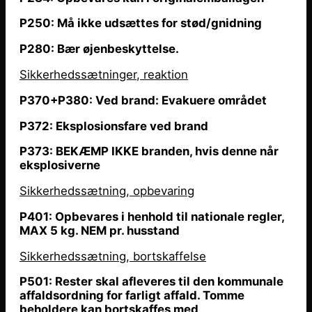
P250: Må ikke udsættes for stød/gnidning
P280: Bær øjenbeskyttelse.
Sikkerhedssætninger, reaktion
P370+P380: Ved brand: Evakuere området
P372: Eksplosionsfare ved brand
P373: BEKÆMP IKKE branden, hvis denne
når
eksplosiverne
Sikkerhedssætning, opbevaring
P401: Opbevares i henhold til nationale regler,
MAX 5 kg. NEM pr. husstand
Sikkerhedssætning, bortskaffelse
P501: Rester skal afleveres til den kommunale
affaldsordning for farligt affald. Tomme
beholdere kan bortskaffes med