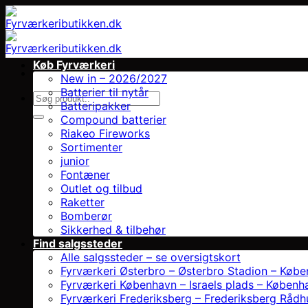
Fortsæt
til
indhold
Køb Fyrværkeri
New in – 2026/2027
Batterier til nytår
Søg
Batteripakker
efter:
Compound batterier
Riakeo Fireworks
Sortimenter
junior
Fontæner
Outlet og tilbud
Raketter
Bomberør
Sikkerhed & tilbehør
Find salgssteder
Alle salgssteder – se oversigtskort
Fyrværkeri Østerbro – Østerbro Stadion – Køb
Fyrværkeri København – Israels plads – Københ
Fyrværkeri Frederiksberg – Frederiksberg Rådh