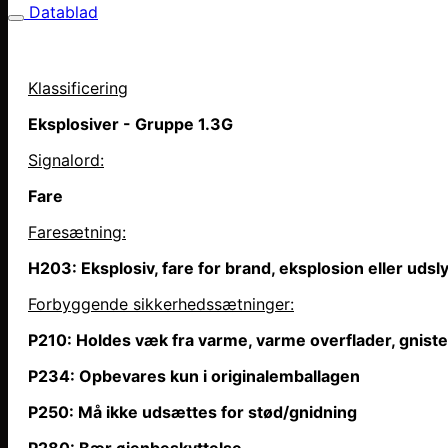
Datablad
Klassificering
Eksplosiver - Gruppe 1.3G
Signalord:
Fare
Faresætning
:
H203: Eksplosiv, fare for brand, eksplosion eller uds
Forbyggende sikkerhedssætninger:
P210: Holdes væk fra varme, varme overflader, gniste
P234: Opbevares kun i originalemballagen
P250: Må ikke udsættes for stød/gnidning
P280: Bær øjenbeskyttelse.