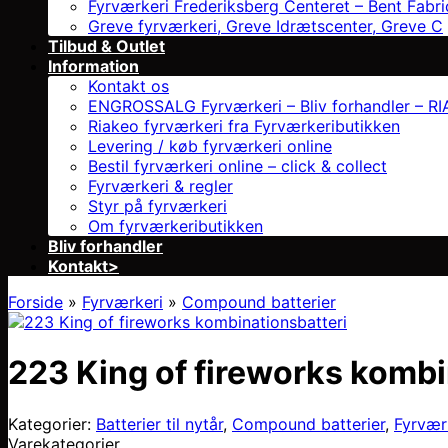
Fyrværkeri Frederiksberg Centeret – Bent Fabri
Greve fyrværkeri, Greve Idrætscenter, Greve C
Tilbud & Outlet
Information
Kontakt os
ENGROSSALG Fyrværkeri – Bliv forhandler – RIAK
Riakeo fyrværkeri fra Fyrværkeributikken
Levering / køb fyrværkeri online
Bestil fyrværkeri online – click & collect
Fyrværkeri & regler
Styr på fyrværkeri
Om fyrværkeributikken
Bliv forhandler
Kontakt>
Forside
»
Fyrværkeri
»
Compound batterier
223 King of fireworks kombi
Kategorier:
Batterier til nytår
,
Compound batterier
,
Fyrværk
Varekategorier