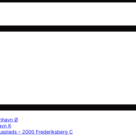
enhavn Ø
avn K
usplads – 2000 Frederiksberg C