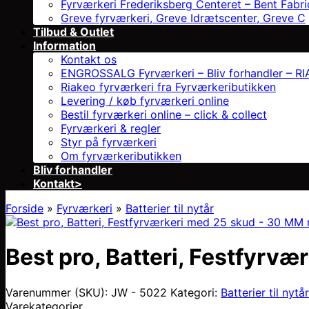
Fyrværkeri Frederiksberg Centeret – Bent Fabri
Greve fyrværkeri, Greve Idrætscenter, Greve C
Tilbud & Outlet
Information
Kontakt os
ENGROSSALG Fyrværkeri – Bliv forhandler – RIAK
Riakeo fyrværkeri fra Fyrværkeributikken
Levering / køb fyrværkeri online
Bestil fyrværkeri online – click & collect
Fyrværkeri & regler
Styr på fyrværkeri
Om fyrværkeributikken
Bliv forhandler
Kontakt>
Forside
»
Fyrværkeri
»
Batterier til nytår
Best pro, Batteri, Festfyrvæ
Varenummer (SKU):
JW - 5022
Kategori:
Batterier til nytår
Varekategorier