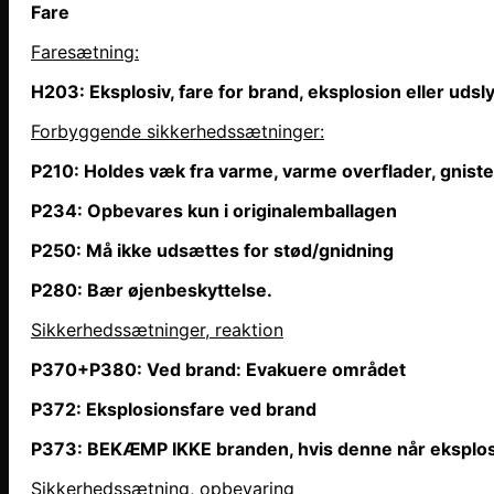
Fare
Faresætning
:
H203: Eksplosiv, fare for brand, eksplosion eller uds
Forbyggende sikkerhedssætninger:
P210: Holdes væk fra varme, varme overflader, gniste
P234: Opbevares kun i originalemballagen
P250: Må ikke udsættes for stød/gnidning
P280: Bær øjenbeskyttelse.
Sikkerhedssætninger, reaktion
P370+P380: Ved brand: Evakuere området
P372: Eksplosionsfare ved brand
P373: BEKÆMP IKKE branden, hvis denne
når
eksplos
Sikkerhedssætning, opbevaring