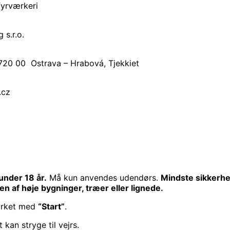
fyrværkeri
 s.r.o.
720 00 Ostrava – Hrabová, Tjekkiet
.cz
under 18 år.
Må kun anvendes udendørs.
Mindste sikkerhe
n af høje bygninger, træer eller lignede.
mærket med
“Start”
.
 kan stryge til vejrs.