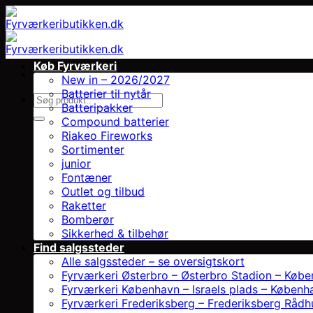
Fortsæt
til
indhold
Køb Fyrværkeri
New in – 2026/2027
Batterier til nytår
Søg
Batteripakker
efter:
Compound batterier
Riakeo Fireworks
Sortimenter
junior
Fontæner
Outlet og tilbud
Raketter
Bomberør
Sikkerhed & tilbehør
Find salgssteder
Alle salgssteder – se oversigtskort
Fyrværkeri Østerbro – Østerbro Stadion – Køb
Fyrværkeri København – Israels plads – Københ
Fyrværkeri Frederiksberg – Frederiksberg Rådh