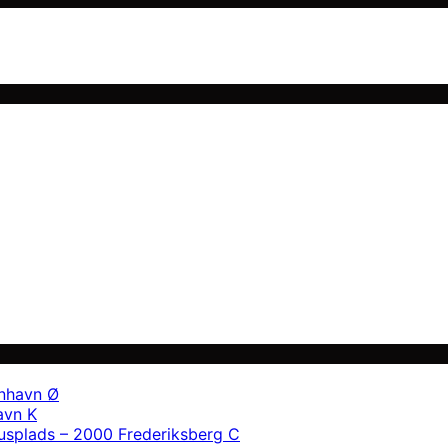
enhavn Ø
avn K
usplads – 2000 Frederiksberg C