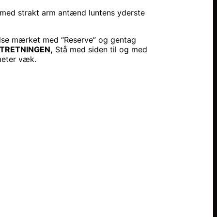
 med strakt arm antænd luntens yderste
yttelse mærket med “Reserve” og gentag
KTRETNINGEN,
Stå med siden til og med
 meter væk.