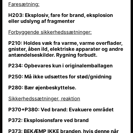
Faresætning
:
H203: Eksplosiv, fare for brand, eksplosion
eller udslyng af fragmenter
Forbyggende sikkerhedssætninger:
P210: Holdes væk fra varme, varme overflader,
gnister,
åben
ild, elektriske apparater og andre
antændelseskilder. Rygning forbudt.
P234: Opbevares kun i originalemballagen
P250: Må ikke udsættes for stød/gnidning
P280: Bær øjenbeskyttelse.
Sikkerhedssætninger, reaktion
P370+P380: Ved brand: Evakuere området
P372: Eksplosionsfare ved brand
P373: BEKÆMP IKKE branden, hvis denne
når