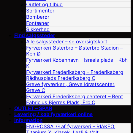
Outlet og tilbud
Sortimenter
Bomberør
Fontæner
Sikkerhed
Find salgssteder
Alle salgssteder – se oversigtskort
Fyrværkeri Østerbro – Østerbro Stadion –
Kbh Ø
Fyrværkeri København – Israels plads – Kbh
K
Fyrværkeri Frederiksberg – Frederiksberg
Rådhusplads Frederiksberg C
Greve fyrværkeri, Greve Idrætscenter,
Greve C
Fyrværkeri Frederiksberg centeret – Bent
Fabricius Bjerres Plads, Frb C
OUTLET – SPAR
Levering / køb fyrværkeri online
Information
ENGROSSALG af fyrværkeri – RIAKEO,
Titanium X, Klasek, Lesli & Volt