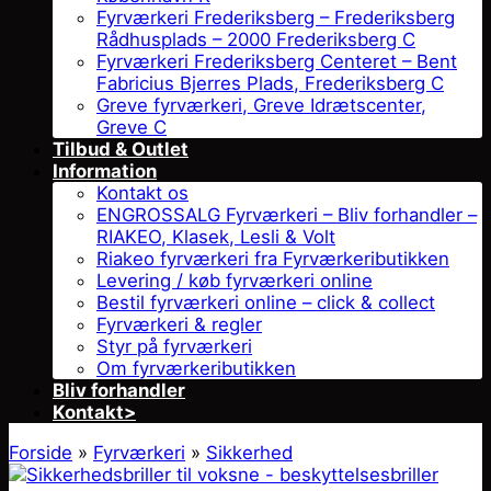
Fyrværkeri Frederiksberg – Frederiksberg
Rådhusplads – 2000 Frederiksberg C
Fyrværkeri Frederiksberg Centeret – Bent
Fabricius Bjerres Plads, Frederiksberg C
Greve fyrværkeri, Greve Idrætscenter,
Greve C
Tilbud & Outlet
Information
Kontakt os
ENGROSSALG Fyrværkeri – Bliv forhandler –
RIAKEO, Klasek, Lesli & Volt
Riakeo fyrværkeri fra Fyrværkeributikken
Levering / køb fyrværkeri online
Bestil fyrværkeri online – click & collect
Fyrværkeri & regler
Styr på fyrværkeri
Om fyrværkeributikken
Bliv forhandler
Kontakt>
Forside
»
Fyrværkeri
»
Sikkerhed