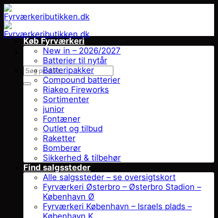
Fortsæt
til
indhold
Køb Fyrværkeri
New in – 2026/2027
Batterier til nytår
Søg
Batteripakker
efter:
Compound batterier
Riakeo Fireworks
Sortimenter
junior
Fontæner
Outlet og tilbud
Raketter
Bomberør
Sikkerhed & tilbehør
Find salgssteder
Alle salgssteder – se oversigtskort
Fyrværkeri Østerbro – Østerbro Stadion –
København Ø
Fyrværkeri København – Israels plads –
København K