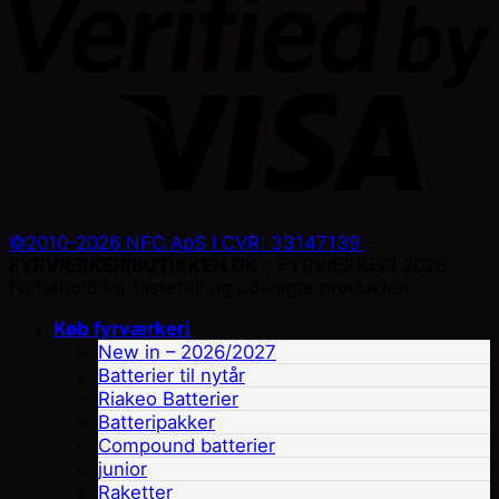
©2010-2026 NFC ApS I CVR: 33147139
-
FYRVÆRKERIBUTIKKEN.DK
- FYRVÆRKERI 2026:
Forbehold for tastefejl og udsolgte produkter.
Køb fyrværkeri
New in – 2026/2027
Batterier til nytår
Riakeo Batterier
Batteripakker
Compound batterier
junior
Raketter