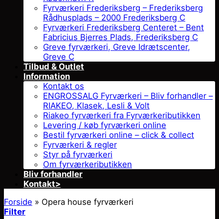
Fyrværkeri Frederiksberg – Frederiksberg
Rådhusplads – 2000 Frederiksberg C
Fyrværkeri Frederiksberg Centeret – Bent
Fabricius Bjerres Plads, Frederiksberg C
Greve fyrværkeri, Greve Idrætscenter,
Greve C
Tilbud & Outlet
Information
Kontakt os
ENGROSSALG Fyrværkeri – Bliv forhandler –
RIAKEO, Klasek, Lesli & Volt
Riakeo fyrværkeri fra Fyrværkeributikken
Levering / køb fyrværkeri online
Bestil fyrværkeri online – click & collect
Fyrværkeri & regler
Styr på fyrværkeri
Om fyrværkeributikken
Bliv forhandler
Kontakt>
Forside
»
Opera house fyrværkeri
Filter