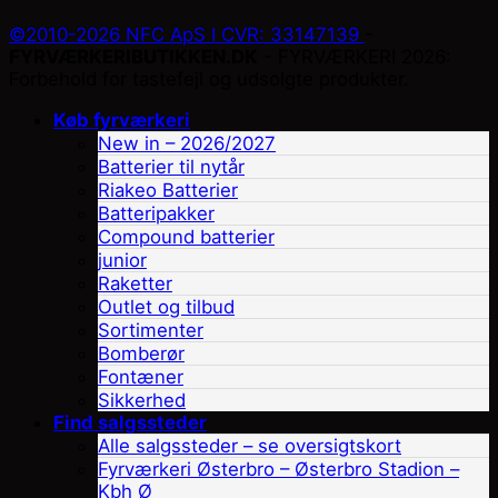
©2010-2026 NFC ApS I CVR: 33147139
-
FYRVÆRKERIBUTIKKEN.DK
- FYRVÆRKERI 2026:
Forbehold for tastefejl og udsolgte produkter.
Køb fyrværkeri
New in – 2026/2027
Batterier til nytår
Riakeo Batterier
Batteripakker
Compound batterier
junior
Raketter
Outlet og tilbud
Sortimenter
Bomberør
Fontæner
Sikkerhed
Find salgssteder
Alle salgssteder – se oversigtskort
Fyrværkeri Østerbro – Østerbro Stadion –
Kbh Ø