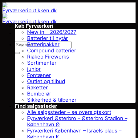
Fortsæt
til
indhold
Køb Fyrværkeri
New in – 2026/2027
Batterier til nytår
Søg
Batteripakker
efter:
Compound batterier
Riakeo Fireworks
Sortimenter
junior
Fontæner
Outlet og tilbud
Raketter
Bomberør
Sikkerhed & tilbehør
Find salgssteder
Alle salgssteder – se oversigtskort
Fyrværkeri Østerbro – Østerbro Stadion –
København Ø
Fyrværkeri København – Israels plads –
København K