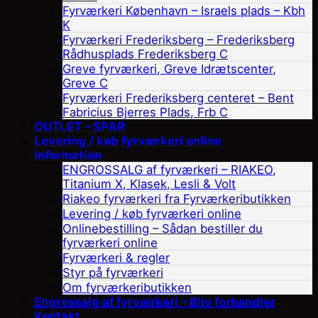
Fyrværkeri København – Israels plads – Kbh
K
Fyrværkeri Frederiksberg – Frederiksberg
Rådhusplads Frederiksberg C
Greve fyrværkeri, Greve Idrætscenter,
Greve C
Fyrværkeri Frederiksberg centeret – Bent
Fabricius Bjerres Plads, Frb C
OUTLET – SPAR
Levering / køb fyrværkeri online
Information
ENGROSSALG af fyrværkeri – RIAKEO,
Titanium X, Klasek, Lesli & Volt
Riakeo fyrværkeri fra Fyrværkeributikken
Levering / køb fyrværkeri online
Onlinebestilling – Sådan bestiller du
fyrværkeri online
Fyrværkeri & regler
Styr på fyrværkeri
Om fyrværkeributikken
Engrossalg af fyrværkeri – Bliv forhandler
Kontakt