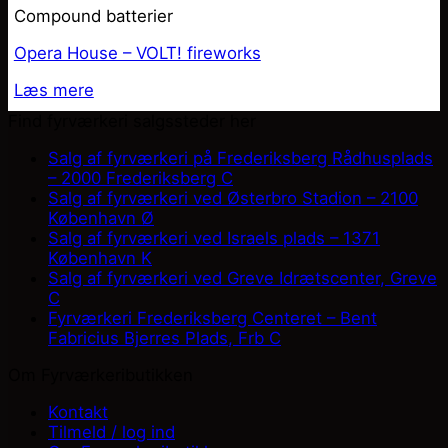
Compound batterier
Opera House – VOLT! fireworks
Læs mere
Find fyrværkeri salgssteder her
Salg af fyrværkeri på Frederiksberg Rådhusplads
– 2000 Frederiksberg C
Salg af fyrværkeri ved Østerbro Stadion – 2100
København Ø
Salg af fyrværkeri ved Israels plads – 1371
København K
Salg af fyrværkeri ved Greve Idrætscenter, Greve
C
Fyrværkeri Frederiksberg Centeret – Bent
Fabricius Bjerres Plads, Frb C
Om Fyrværkeributikken
Kontakt
Tilmeld / log ind