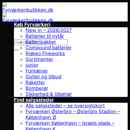
Fortsæt
til
indhold
Køb Fyrværkeri
New in – 2026/2027
Batterier til nytår
Søg
Batteripakker
efter:
Compound batterier
Riakeo Fireworks
Sortimenter
junior
Fontæner
Outlet og tilbud
Raketter
Bomberør
Sikkerhed & tilbehør
Find salgssteder
Alle salgssteder – se oversigtskort
Fyrværkeri Østerbro – Østerbro Stadion –
København Ø
Fyrværkeri København – Israels plads –
København K