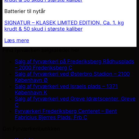
Batterier til nytår
SIGNATUR – KLASEK LIMITED EDITION, Ca. 1. kg
krudt & 50 skud i største kaliber
Læs mere
Find fyrværkeri salgssteder her
Salg af fyrværkeri på Frederiksberg Rådhusplads
– 2000 Frederiksberg C
Salg af fyrværkeri ved Østerbro Stadion – 2100
København Ø
Salg af fyrværkeri ved Israels plads – 1371
København K
Salg af fyrværkeri ved Greve Idrætscenter, Greve
C
Fyrværkeri Frederiksberg Centeret – Bent
Fabricius Bjerres Plads, Frb C
Om Fyrværkeributikken