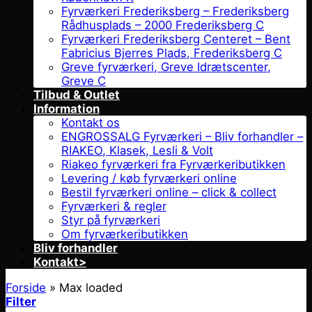
Fyrværkeri Frederiksberg – Frederiksberg
Rådhusplads – 2000 Frederiksberg C
Fyrværkeri Frederiksberg Centeret – Bent
Fabricius Bjerres Plads, Frederiksberg C
Greve fyrværkeri, Greve Idrætscenter,
Greve C
Tilbud & Outlet
Information
Kontakt os
ENGROSSALG Fyrværkeri – Bliv forhandler –
RIAKEO, Klasek, Lesli & Volt
Riakeo fyrværkeri fra Fyrværkeributikken
Levering / køb fyrværkeri online
Bestil fyrværkeri online – click & collect
Fyrværkeri & regler
Styr på fyrværkeri
Om fyrværkeributikken
Bliv forhandler
Kontakt>
Forside
»
Max loaded
Filter