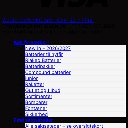
©2010-2026 NFC ApS I CVR: 33147139
-
FYRVÆRKERIBUTIKKEN.DK
- FYRVÆRKERI 2026:
Forbehold for tastefejl og udsolgte produkter.
Køb fyrværkeri
New in – 2026/2027
Batterier til nytår
Riakeo Batterier
Batteripakker
Compound batterier
junior
Raketter
Outlet og tilbud
Sortimenter
Bomberør
Fontæner
Sikkerhed
Find salgssteder
Alle salgssteder – se oversigtskort