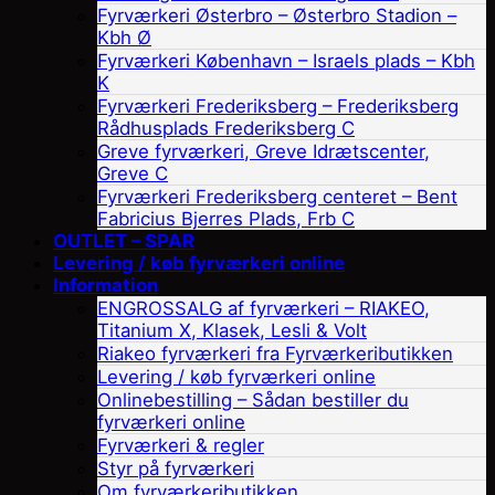
Fyrværkeri Østerbro – Østerbro Stadion –
Kbh Ø
Fyrværkeri København – Israels plads – Kbh
K
Fyrværkeri Frederiksberg – Frederiksberg
Rådhusplads Frederiksberg C
Greve fyrværkeri, Greve Idrætscenter,
Greve C
Fyrværkeri Frederiksberg centeret – Bent
Fabricius Bjerres Plads, Frb C
OUTLET – SPAR
Levering / køb fyrværkeri online
Information
ENGROSSALG af fyrværkeri – RIAKEO,
Titanium X, Klasek, Lesli & Volt
Riakeo fyrværkeri fra Fyrværkeributikken
Levering / køb fyrværkeri online
Onlinebestilling – Sådan bestiller du
fyrværkeri online
Fyrværkeri & regler
Styr på fyrværkeri
Om fyrværkeributikken